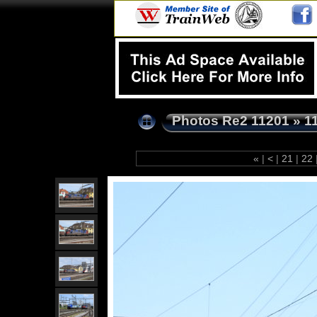
Photos Re2 11201
»
1
«
|
<
|
21
|
22