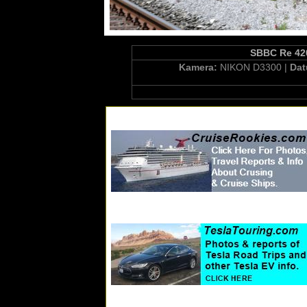
SBBC Re 420
Kamera:
NIKON D3300 |
Da