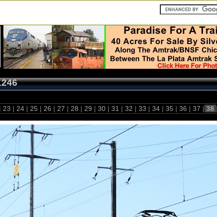
1246
|
23
|
24
|
25
|
26
|
27
|
28
|
29
|
30
|
31
|
32
|
33
|
34
|
35
|
36
|
37
|
38