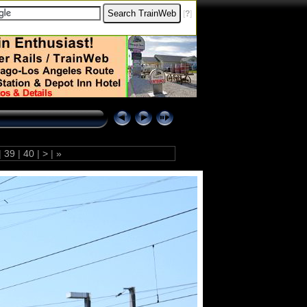
[
?
]
|
39
|
40
|
>
|
»