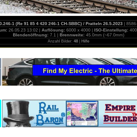
.246-1 (Re 91 85 4 420 246-1 CH-SBBC) / Pratteln 26.5.2023
| 8586
tum:
26.05.23 13:02 |
Auflösung:
6000 x 4000 |
ISO-Einstellung:
400
Blendenöffnung:
7.1 |
Brennweite:
45.0mm (~67.0mm)
Anzahl Bilder:
48
|
Hilfe