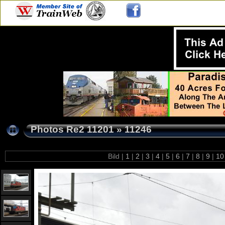
Photos Re2 11201
»
11246
Bild |
1
|
2
|
3
|
4
|
5
|
6
|
7
|
8
|
9
|
1