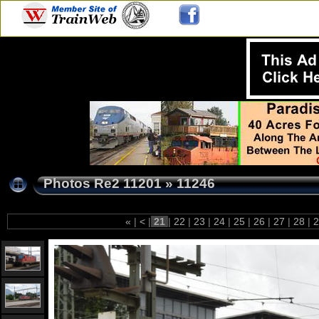
Photos Re2 11201
»
11246
«
|
<
|
21
|
22
|
23
|
24
|
25
|
26
|
27
|
28
|
2