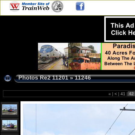
Photos Re2 11201
»
11246
«
|
<
|
41
|
42