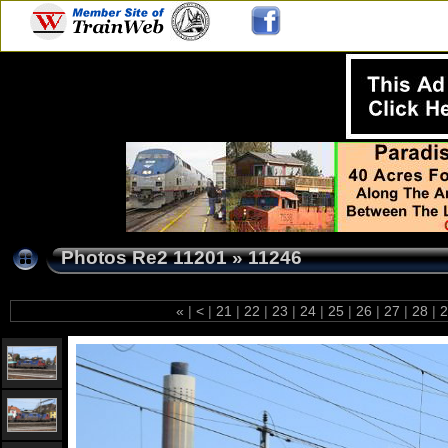
Photos Re2 11201
»
11246
«
|
<
|
21
|
22
|
23
|
24
|
25
|
26
|
27
|
28
|
2