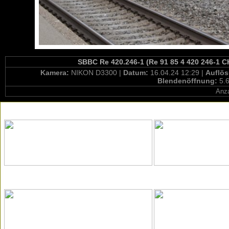
SBBC Re 420.246-1 (Re 91 85 4 420 246-1 CH
Kamera:
NIKON D3300 |
Datum:
16.04.24 12:29 |
Auflö
Blendenöffnung:
5.6
Anza