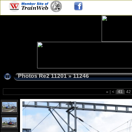
Photos Re2 11201
»
11246
«
|
<
|
41
|
42