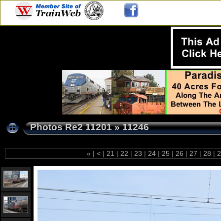
Photos Re2 11201
»
11246
«
|
<
|
21
|
22
|
23
|
24
|
25
|
26
|
27
|
28
|
2