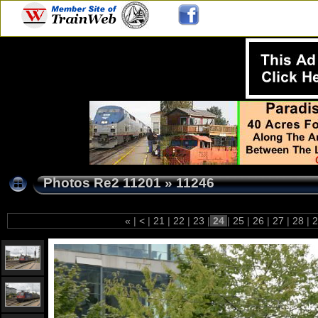
Photos Re2 11201
»
11246
«
|
<
|
21
|
22
|
23
|
24
|
25
|
26
|
27
|
28
|
2