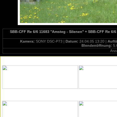
SBB-CFF Re 6/6 11683 ''Amsteg - Silenen'' + SBB-CFF Re 6/6 1
Kamera:
SONY DSC-P73 |
Datum:
24.04.05 13:20 |
Aufl
Blendenöffnung:
5.
Anza