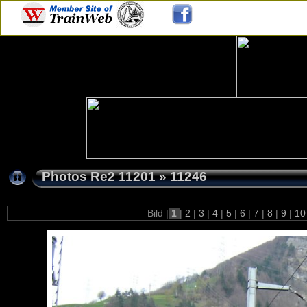
Photos Re2 11201
»
11246
Bild |
1
|
2
|
3
|
4
|
5
|
6
|
7
|
8
|
9
|
1