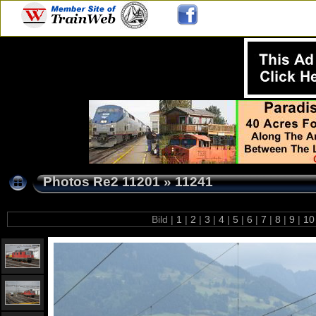
Photos Re2 11201
»
11241
Bild |
1
|
2
|
3
|
4
|
5
|
6
|
7
|
8
|
9
|
1