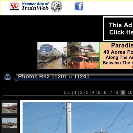
Photos Re2 11201
»
11241
Bild |
1
|
2
|
3
|
4
|
5
|
6
|
7
|
8
|
9
|
1