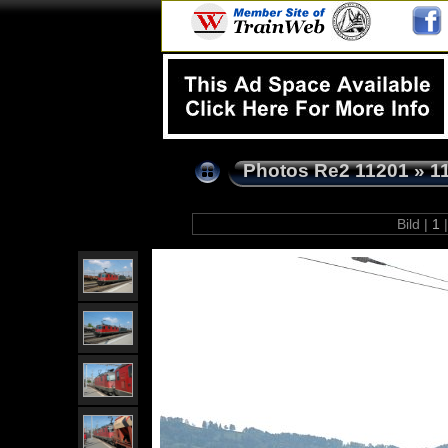
Photos Re2 11201
»
1
Bild |
1
|