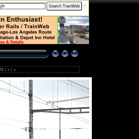
[
?
]
20
|
>
|
»