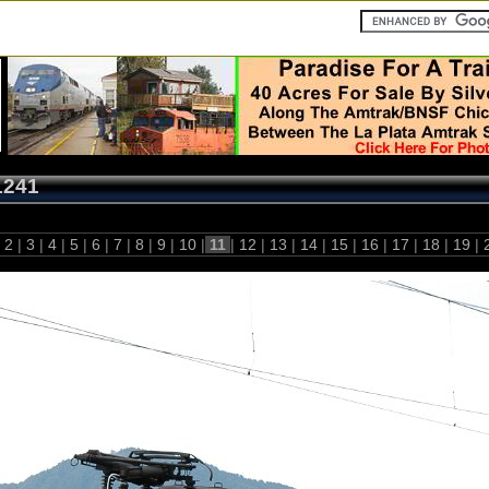
1241
2
|
3
|
4
|
5
|
6
|
7
|
8
|
9
|
10
|
11
|
12
|
13
|
14
|
15
|
16
|
17
|
18
|
19
|