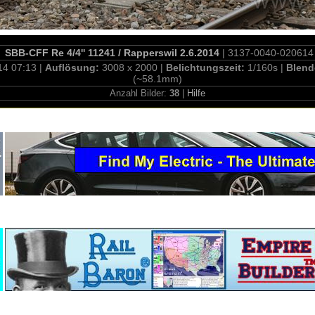
SBB-CFF Re 4/4'' 11241 / Rapperswil 2.6.2014
| 3137-0040-020614
14 07:13 |
Auflösung:
3008 x 2000 |
Belichtungszeit:
1/160s |
Blend
(~58.1mm)
Anzahl Bilder:
38
|
Hilfe