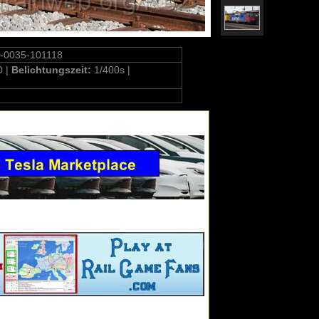
-0035-101118
0 |
Belichtungszeit:
1/400s |