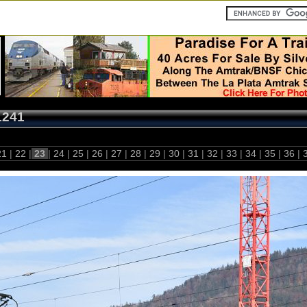
1241
21
|
22
|
23
|
24
|
25
|
26
|
27
|
28
|
29
|
30
|
31
|
32
|
33
|
34
|
35
|
36
|