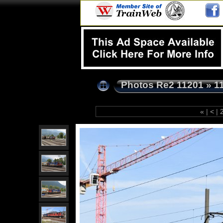
Photos Re2 11201
»
1
«
|
<
|