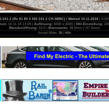
.241-2 (Re 91 85 4 420 241-2 CH-SBBC) / Wattwil 10.11.2018
| 5192
tum:
10.11.18 13:09 |
Auflösung:
6000 x 4000 |
ISO-Einstellung:
20
Blendenöffnung:
10.0 |
Brennweite:
38.0mm (~57.0mm)
Anzahl Bilder:
38
|
Hilfe