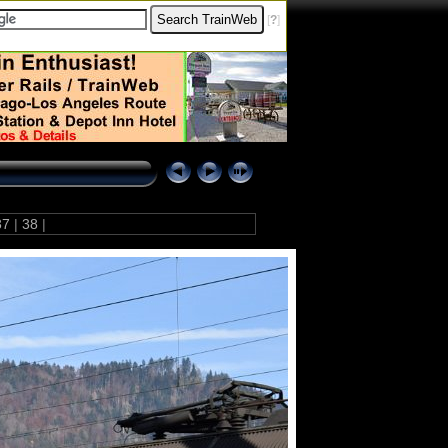
[
?
]
37
|
38
|