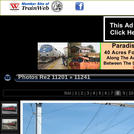
Photos Re2 11201
»
11241
Bild |
1
|
2
|
3
|
4
|
5
|
6
|
7
|
8
|
9
|
1