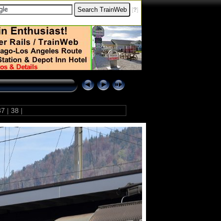
[
?
]
37
|
38
|