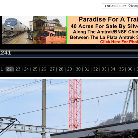
1241
21
|
22
|
23
|
24
|
25
|
26
|
27
|
28
|
29
|
30
|
31
|
32
|
33
|
34
|
35
|
36
|