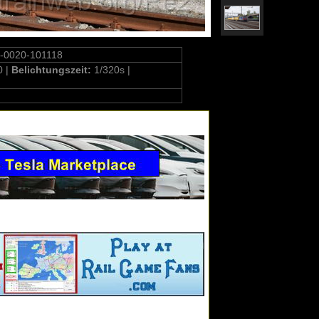
-0020-101118
0 |
Belichtungszeit:
1/320s |