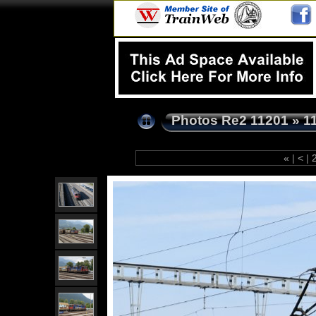
Photos Re2 11201
»
1
«
|
<
|