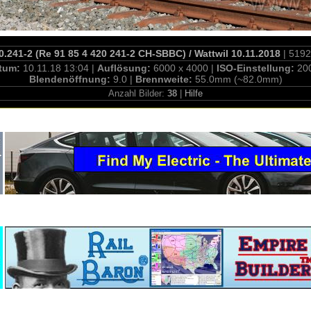
.241-2 (Re 91 85 4 420 241-2 CH-SBBC) / Wattwil 10.11.2018
| 5192
tum:
10.11.18 13:04 |
Auflösung:
6000 x 4000 |
ISO-Einstellung:
20
Blendenöffnung:
9.0 |
Brennweite:
55.0mm (~82.0mm)
Anzahl Bilder:
38
|
Hilfe