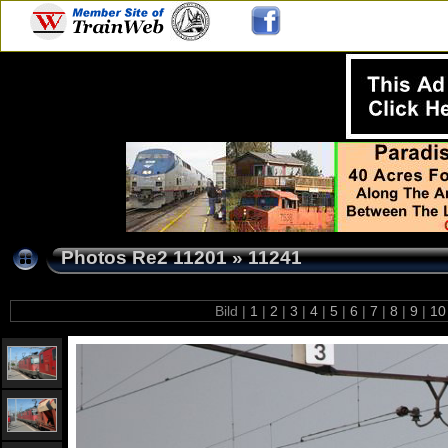
Photos Re2 11201
»
11241
Bild |
1
|
2
|
3
|
4
|
5
|
6
|
7
|
8
|
9
|
1