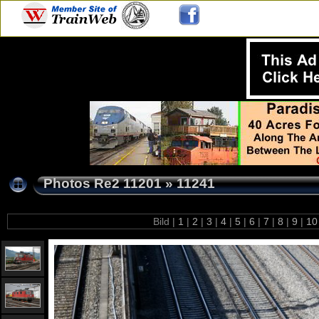
Photos Re2 11201
»
11241
Bild |
1
|
2
|
3
|
4
|
5
|
6
|
7
|
8
|
9
|
1