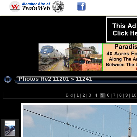
Photos Re2 11201
»
11241
Bild |
1
|
2
|
3
|
4
|
5
|
6
|
7
|
8
|
9
|
1