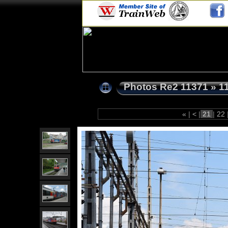
Photos Re2 11371
»
1
«
|
<
|
21
|
22