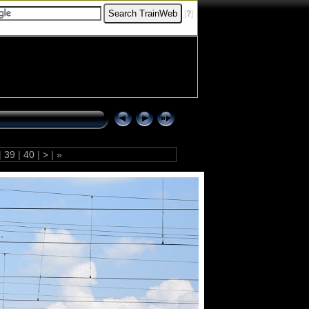
[
?
]
|
39
|
40
|
>
|
»