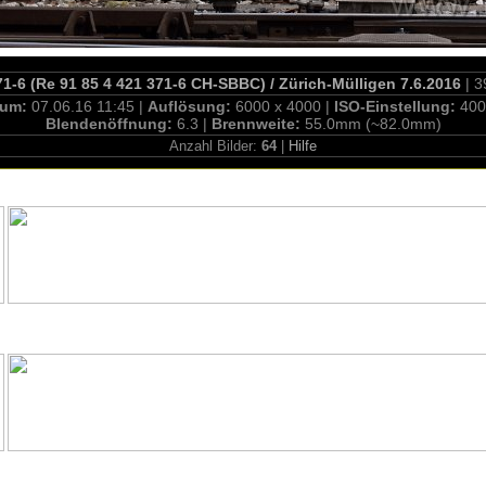
-6 (Re 91 85 4 421 371-6 CH-SBBC) / Zürich-Mülligen 7.6.2016
| 3
tum:
07.06.16 11:45 |
Auflösung:
6000 x 4000 |
ISO-Einstellung:
400
Blendenöffnung:
6.3 |
Brennweite:
55.0mm (~82.0mm)
Anzahl Bilder:
64
|
Hilfe