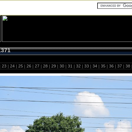
1371
|
23
|
24
|
25
|
26
|
27
|
28
|
29
|
30
|
31
|
32
|
33
|
34
|
35
|
36
|
37
|
38