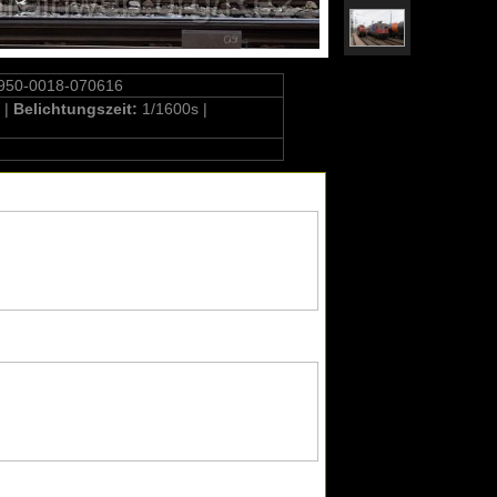
950-0018-070616
 |
Belichtungszeit:
1/1600s |