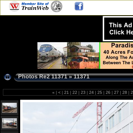
Photos Re2 11371
»
11371
«
|
<
|
21
|
22
|
23
|
24
|
25
|
26
|
27
|
28
|
2