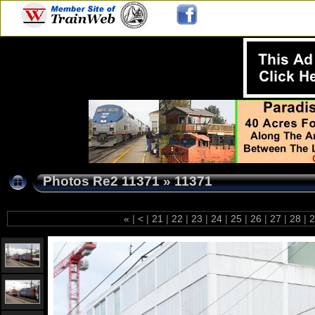
Photos Re2 11371
»
11371
«
|
<
|
21
|
22
|
23
|
24
|
25
|
26
|
27
|
28
|
2