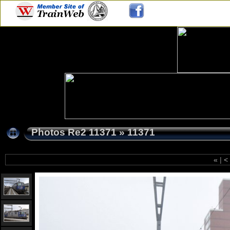
Photos Re2 11371
»
11371
«
|
<