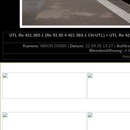
UTL Re 421.383-1 (Re 91 85 4 421 383-1 CH-UTL) + UTL Re 421
Kamera:
NIKON D3300 |
Datum:
22.09.25 13:27 |
Auflö
Blendenöffnung:
4.5
Anza