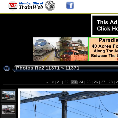
Photos Re2 11371
»
11371
«
|
<
|
21
|
22
|
23
|
24
|
25
|
26
|
27
|
28
|
2