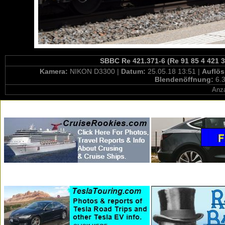
SBBC Re 421.371-6 (Re 91 85 4 421 3
Kamera:
NIKON D3300 |
Datum:
25.05.18 13:51 |
Auflö
Blendenöffnung:
6.3
Anza