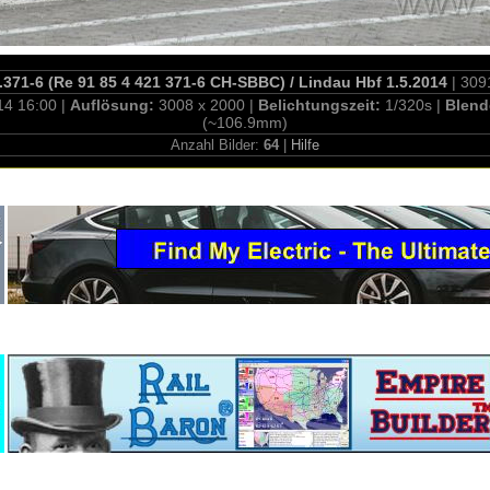
371-6 (Re 91 85 4 421 371-6 CH-SBBC) / Lindau Hbf 1.5.2014
| 309
14 16:00 |
Auflösung:
3008 x 2000 |
Belichtungszeit:
1/320s |
Blend
(~106.9mm)
Anzahl Bilder:
64
|
Hilfe