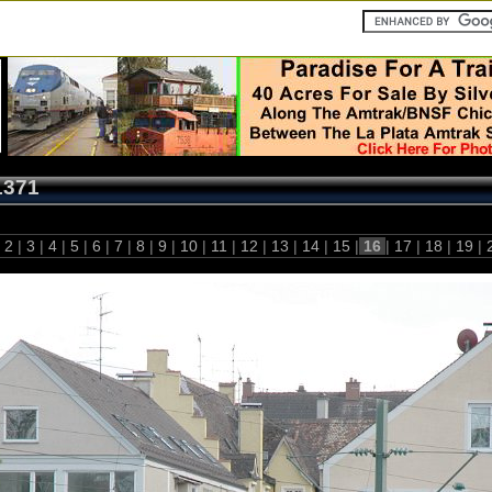
1371
2
|
3
|
4
|
5
|
6
|
7
|
8
|
9
|
10
|
11
|
12
|
13
|
14
|
15
|
16
|
17
|
18
|
19
|