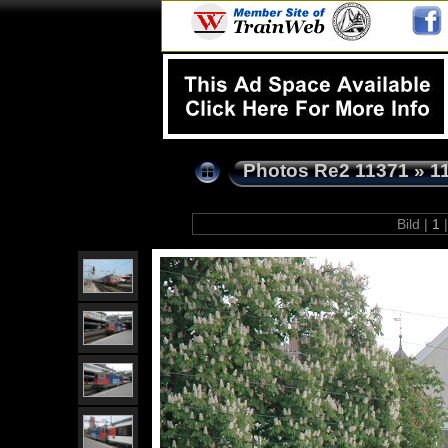
Photos Re2 11371
»
1
Bild |
1
|