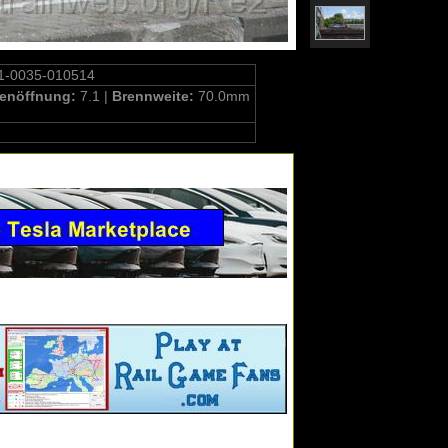
1-0035-010514
enöffnung:
7.1 |
Brennweite:
70.0mm