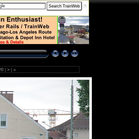
[
?
]
20
|
>
|
»