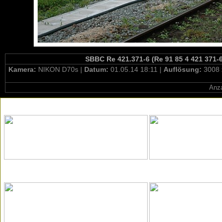
SBBC Re 421.371-6 (Re 91 85 4 421 371-
Kamera:
NIKON D70s |
Datum:
01.05.14 18:11 |
Auflösung:
3008 
Anza