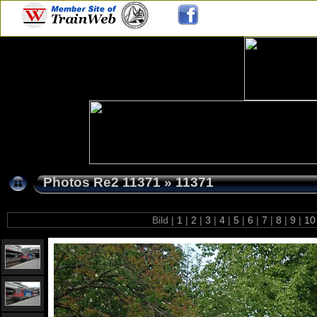
Photos Re2 11371
»
11371
Bild |
1
|
2
|
3
|
4
|
5
|
6
|
7
|
8
|
9
|
1