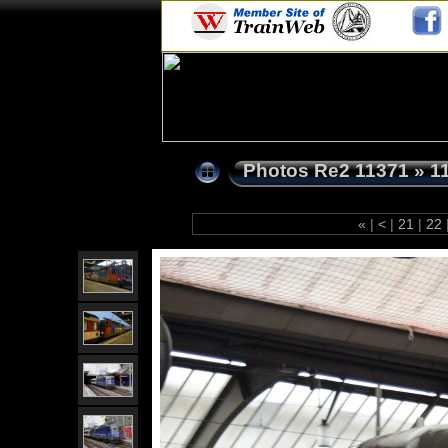
Photos Re2 11371
»
1
«
|
<
|
21
|
22