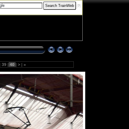
[
?
]
|
39
|
40
|
>
|
»