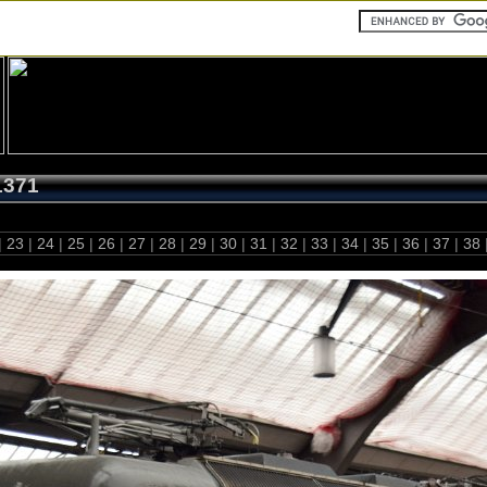
1371
|
23
|
24
|
25
|
26
|
27
|
28
|
29
|
30
|
31
|
32
|
33
|
34
|
35
|
36
|
37
|
38