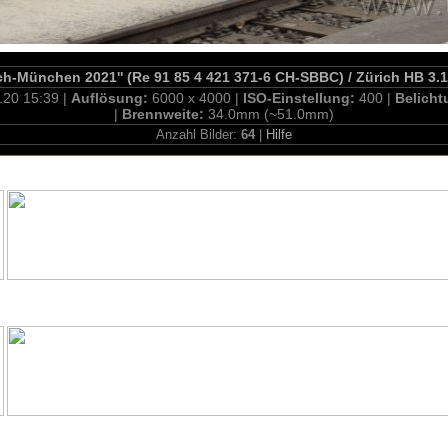
ch-München 2021'' (Re 91 85 4 421 371-6 CH-SBBC) / Zürich HB 3.
.20 15:39 |
Auflösung:
6000 x 4000 |
ISO-Einstellung:
400 |
Belicht
|
Brennweite:
34.0mm (~51.0mm)
Anzahl Bilder:
64
|
Hilfe