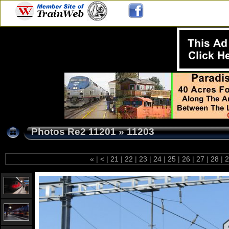
Photos Re2 11201
»
11203
«
|
<
|
21
|
22
|
23
|
24
|
25
|
26
|
27
|
28
|
2