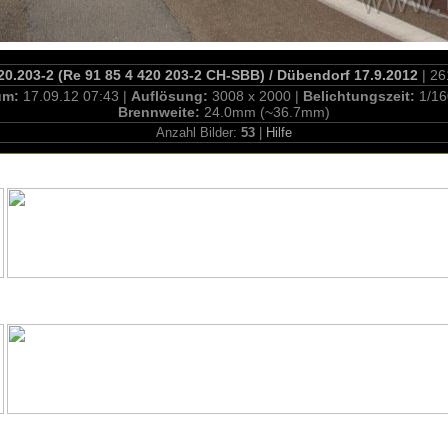
0.203-2 (Re 91 85 4 420 203-2 CH-SBB) / Dübendorf 17.9.2012
| 26
um:
17.09.12 07:43 |
Auflösung:
3008 x 2000 |
Belichtungszeit:
1/16
Brennweite:
24.0mm (~36.7mm)
Anzahl Bilder:
53
|
Hilfe