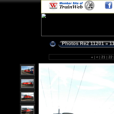
Photos Re2 11201
»
1
«
|
<
|
21
|
22