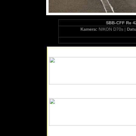
SBB-CFF Re 42
Kamera:
NIKON D70s |
Dat