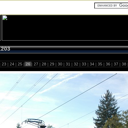
1203
|
23
|
24
|
25
|
26
|
27
|
28
|
29
|
30
|
31
|
32
|
33
|
34
|
35
|
36
|
37
|
38