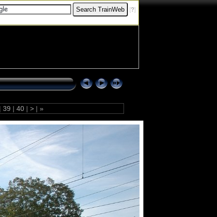
[
?
]
|
39
|
40
|
>
|
»