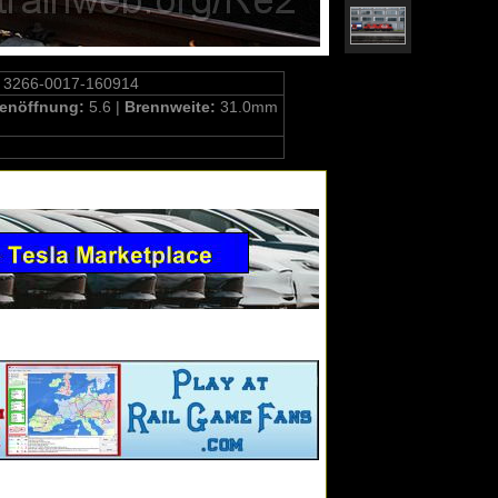
 3266-0017-160914
enöffnung:
5.6 |
Brennweite:
31.0mm