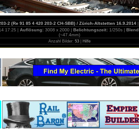
3-2 (Re 91 85 4 420 203-2 CH-SBB) / Zürich-Altstetten 16.9.2014
|
14 17:25 |
Auflösung:
3008 x 2000 |
Belichtungszeit:
1/250s |
Blend
(~47.4mm)
Anzahl Bilder:
53
|
Hilfe