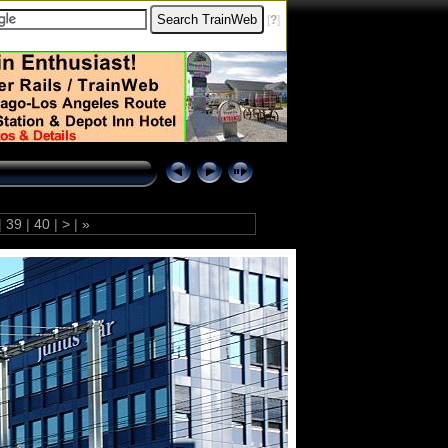
[
?
]
|
39
|
40
|
>
|
»