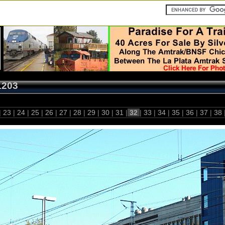
1203
|
23
|
24
|
25
|
26
|
27
|
28
|
29
|
30
|
31
|
32
|
33
|
34
|
35
|
36
|
37
|
38