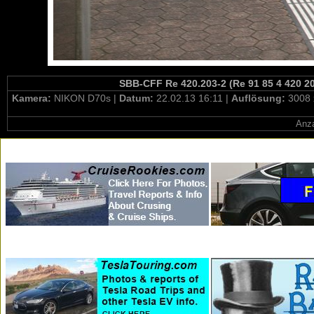
SBB-CFF Re 420.203-2 (Re 91 85 4 420 20
Kamera:
NIKON D70s |
Datum:
22.02.13 16:11 |
Auflösung:
3008 
Anza