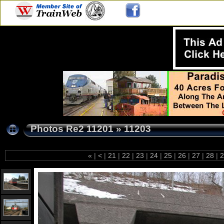
Photos Re2 11201
»
11203
«
|
<
|
21
|
22
|
23
|
24
|
25
|
26
|
27
|
28
|
2