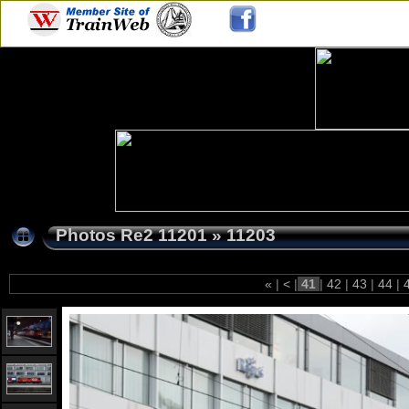
Photos Re2 11201
»
11203
«
|
<
|
41
|
42
|
43
|
44
|