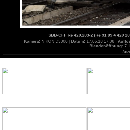
SBB-CFF Re 420.203-2 (Re 91 85 4 420 20
Kamera:
NIKON D3300 |
Datum:
17.05.18 17:08 |
Auflö
Blendenöffnung:
7.1
Anza