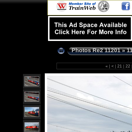
Photos Re2 11201
»
1
«
|
<
|
21
|
22