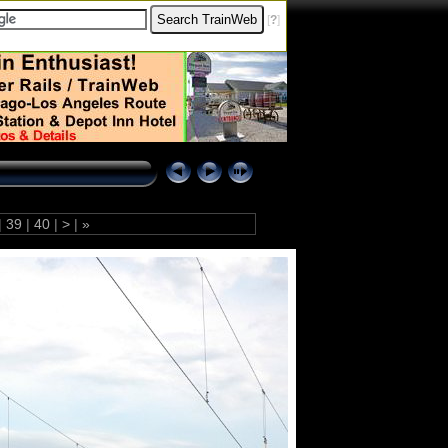
[
?
]
|
39
|
40
|
>
|
»