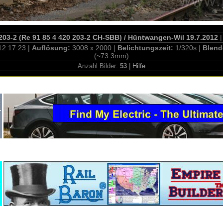
03-2 (Re 91 85 4 420 203-2 CH-SBB) / Hüntwangen-Wil 19.7.2012
|
12 17:23 |
Auflösung:
3008 x 2000 |
Belichtungszeit:
1/320s |
Blend
(~73.3mm)
Anzahl Bilder:
53
|
Hilfe