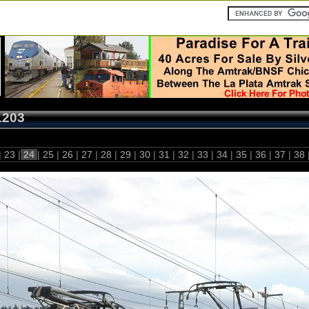
1203
|
23
|
24
|
25
|
26
|
27
|
28
|
29
|
30
|
31
|
32
|
33
|
34
|
35
|
36
|
37
|
38