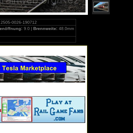
 2505-0026-190712
enöffnung:
9.0 |
Brennweite:
48.0mm