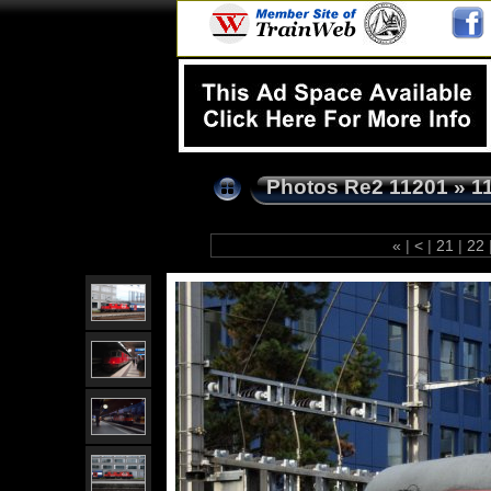
Photos Re2 11201
»
1
«
|
<
|
21
|
22