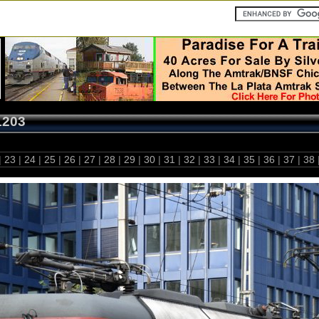
1203
|
23
|
24
|
25
|
26
|
27
|
28
|
29
|
30
|
31
|
32
|
33
|
34
|
35
|
36
|
37
|
38