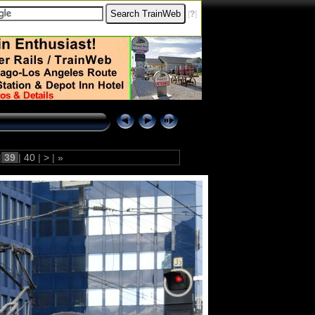
[
?
]
|
39
|
40
|
>
|
»