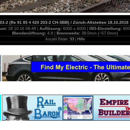
3-2 (Re 91 85 4 420 203-2 CH-SBB) / Zürich-Altstetten 18.10.2016
tum:
18.10.16 08:48 |
Auflösung:
6000 x 4000 |
ISO-Einstellung:
800
Blendenöffnung:
4.8 |
Brennweite:
38.0mm (~57.0mm)
Anzahl Bilder:
53
|
Hilfe