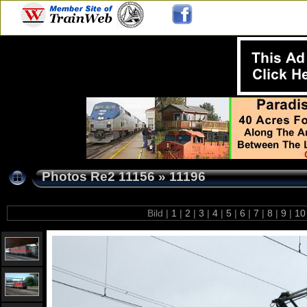
Photos Re2 11156
»
11196
Bild |
1
|
2
|
3
|
4
|
5
|
6
|
7
|
8
|
9
|
1