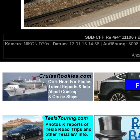
SBB-CFF Re 4/4'' 11196 / 
Kamera:
NIKON D70s |
Datum:
12.01.15 14:58 |
Auflösung:
3008 
Anza