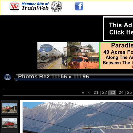
Photos Re2 11156
»
11196
«
|
<
|
21
|
22
|
23
|
24
|
25