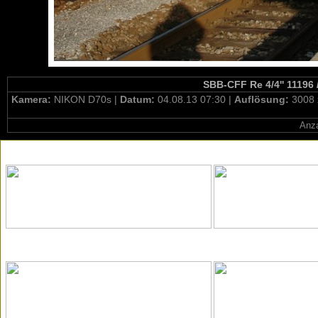
SBB-CFF Re 4/4'' 11196 
Kamera:
NIKON D70s |
Datum:
04.08.13 07:30 |
Auflösung:
3008 
Anza