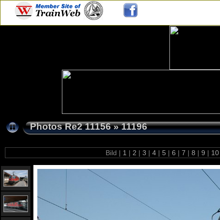
Photos Re2 11156
»
11196
Bild |
1
|
2
|
3
|
4
|
5
|
6
|
7
|
8
|
9
|
1