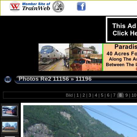
Photos Re2 11156
»
11196
Bild |
1
|
2
|
3
|
4
|
5
|
6
|
7
|
8
|
9
|
1