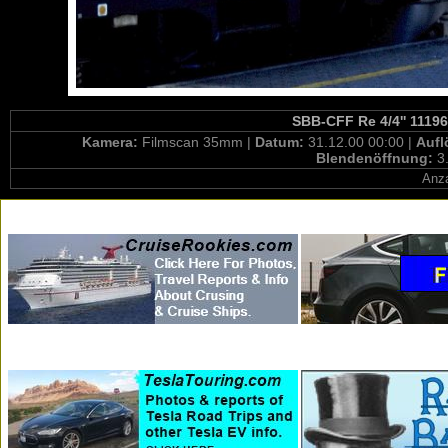
SBB-CFF Re 4/4'' 11196
Kamera:
Filmscan 35mm |
Datum:
31.12.00 00:00 |
Aufl
Blendenöffnung:
3
Anza