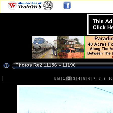
Photos Re2 11156
»
11196
Bild |
1
|
2
|
3
|
4
|
5
|
6
|
7
|
8
|
9
|
1