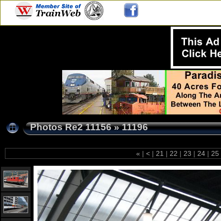
Photos Re2 11156
»
11196
«
|
<
|
21
|
22
|
23
|
24
|
25