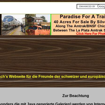
tsch's Webseite für die Freunde der schweizer und europäi
Zur Beachtung
onders die mit Java generierte Galerien) werden von Intern