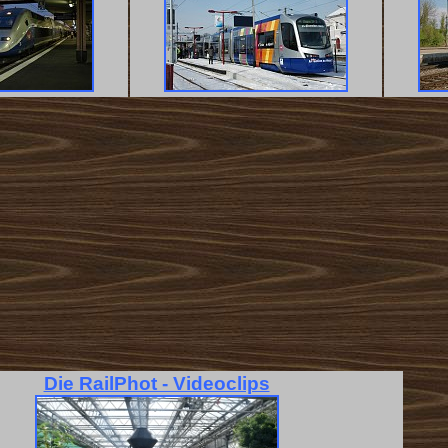
Die RailPhot - Videoclips