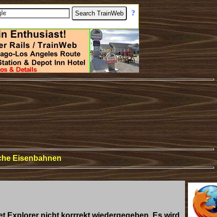
[
?
]
sche Eisenbahnen
et Explorer nicht korrrekt wiedergegeben. Es wird