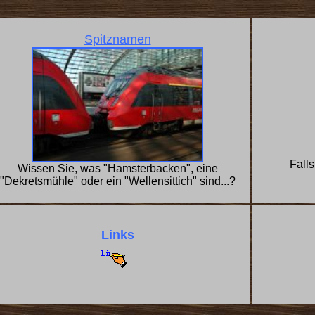
Spitznamen
Falls
Wissen Sie, was "Hamsterbacken", eine
"Dekretsmühle" oder ein "Wellensittich" sind...?
Links