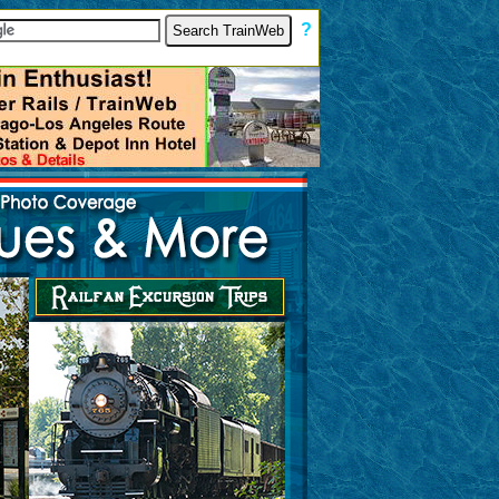
[
?
]