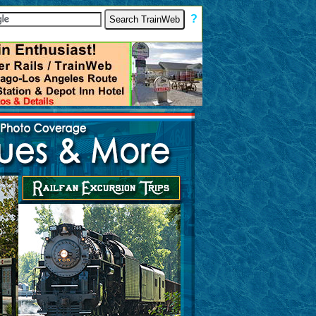
[
?
]