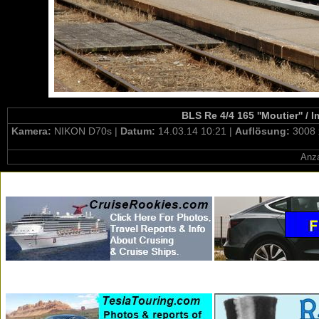
BLS Re 4/4 165 ''Moutier'' /
Kamera:
NIKON D70s |
Datum:
14.03.14 10:21 |
Auflösung:
3008 
Anza