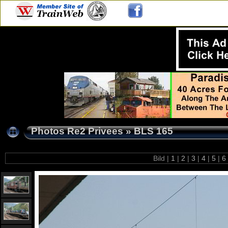
Photos Re2 Privees
»
BLS 165
Bild |
1
|
2
|
3
|
4
|
5
|
6