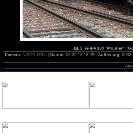
BLS Re 4/4 165 ''Moutier'' / 
Kamera:
NIKON D70s |
Datum:
08.09.13 13:29 |
Auflösung:
3008 
Anza