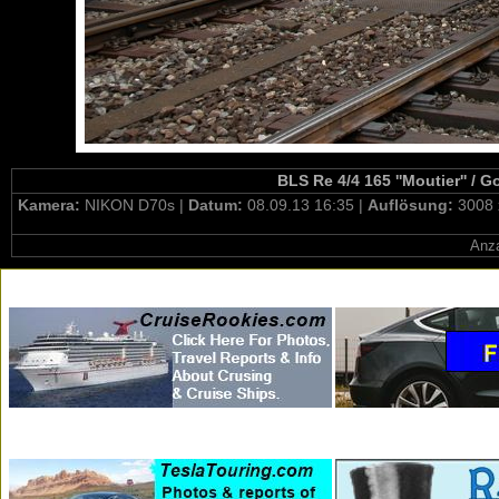
BLS Re 4/4 165 ''Moutier'' / 
Kamera:
NIKON D70s |
Datum:
08.09.13 16:35 |
Auflösung:
3008 
Anza