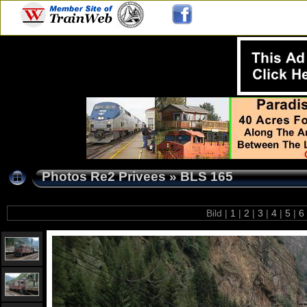
Photos Re2 Privees
»
BLS 165
Bild |
1
|
2
|
3
|
4
|
5
|
6