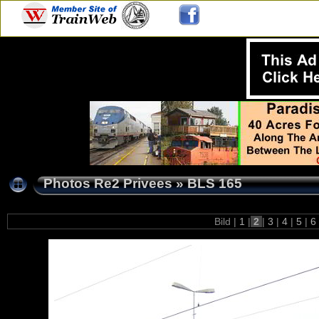
Photos Re2 Privees
»
BLS 165
Bild |
1
|
2
|
3
|
4
|
5
|
6