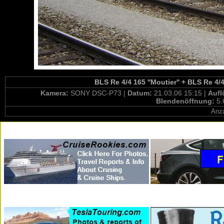
BLS Re 4/4 165 ''Moutier'' + BLS Re 4/4 
Kamera:
SONY DSC-P73 |
Datum:
21.03.06 15:15 |
Auf
Blendenöffnung:
5.
Anza