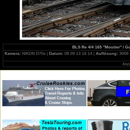
BLS Re 4/4 165 ''Moutier'' / 
Kamera:
NIKON D70s |
Datum:
08.09.13 16:14 |
Auflösung:
3008 
Anza