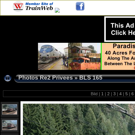
Photos Re2 Privees
»
BLS 165
Bild |
1
|
2
|
3
|
4
|
5
|
6