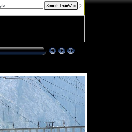
[
?
]