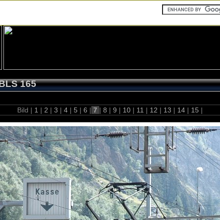
BLS 165
Bild |
1
|
2
|
3
|
4
|
5
|
6
|
7
|
8
|
9
|
10
|
11
|
12
|
13
|
14
|
15
|