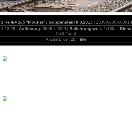
S Re 4/4 165 ''Moutier'' / Goppenstein 8.9.2013
| 2939-0009-080913
13 13:29 |
Auflösung:
3008 x 2000 |
Belichtungszeit:
1/160s |
Blend
(~79.4mm)
Anzahl Bilder:
15
|
Hilfe