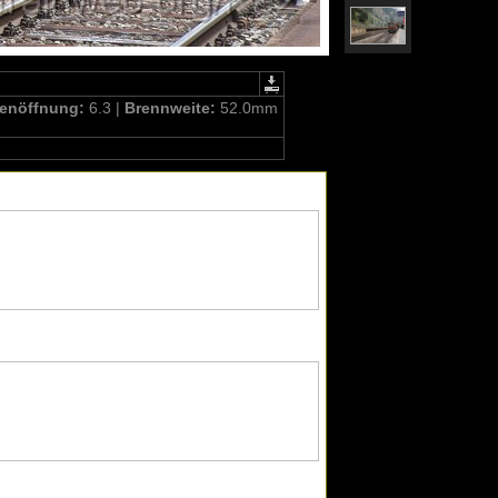
enöffnung:
6.3 |
Brennweite:
52.0mm