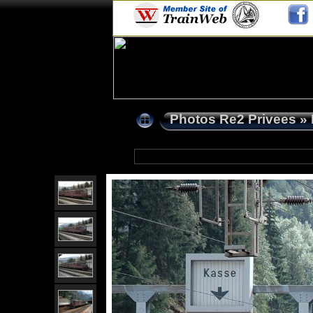
Photos Re2 Privees
»