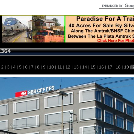
1364
2
|
3
|
4
|
5
|
6
|
7
|
8
|
9
|
10
|
11
|
12
|
13
|
14
|
15
|
16
|
17
|
18
|
19
|