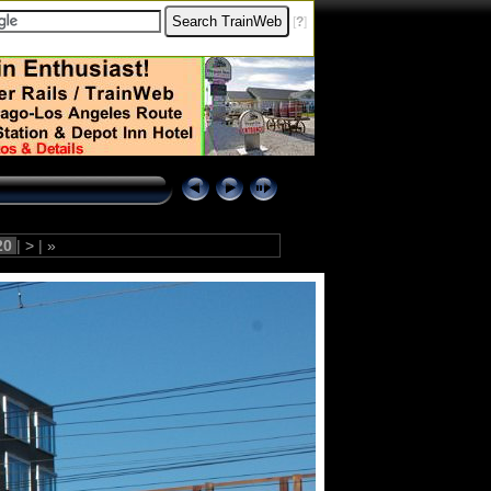
[
?
]
20
|
>
|
»