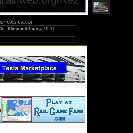
324-0002-091014
0s |
Blendenöffnung:
10.0 |