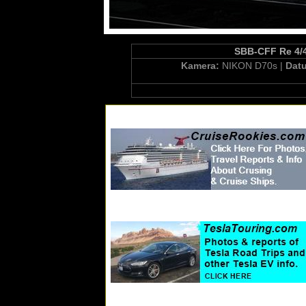
SBB-CFF Re 4/4'
Kamera:
NIKON D70s |
Dat