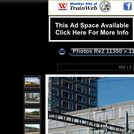
Photos Re2 11350
»
1
Bild |
1
|