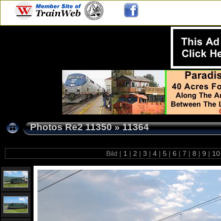
Photos Re2 11350
»
11364
Bild |
1
|
2
|
3
|
4
|
5
|
6
|
7
|
8
|
9
|
1